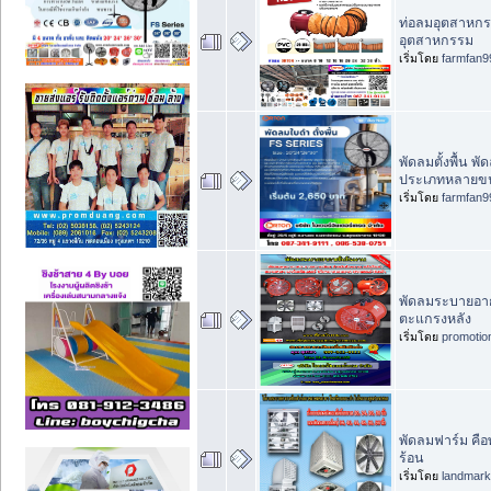
ท่อลมอุตสาหกรร
อุตสาหกรรม
เริ่มโดย
farmfan9
พัดลมตั้งพื้น พ
ประเภทหลายข
เริ่มโดย
farmfan9
พัดลมระบายอาก
ตะแกรงหลัง
เริ่มโดย
promotio
พัดลมฟาร์ม ค
ร้อน
เริ่มโดย
landmar