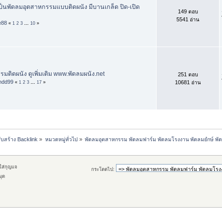
็นพัดลมอุตสาหกรรมแบบติดผนัง มีบานเกล็ด ปิด-เปิด
149 ตอบ
5541 อ่าน
e88
«
1
2
3
...
10
»
มติดผนัง ดูเพิ่มเติม www.พัดลมผนัง.net
251 ตอบ
ndd99
10681 อ่าน
«
1
2
3
...
17
»
ับสร้าง Backlink
»
หมวดหมู่ทั่วไป
»
พัดลมอุตสาหกรรม พัดลมฟาร์ม พัดลมโรงงาน พัดลมยํกษ์ พัด
กใส่กุญแจ
กระโดดไป:
มุด