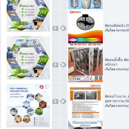
พัดลมติดผนัง 2
เริ่มโดย
farmfan9
พัดลมตั้งพื้น พ
หนักเบา
เริ่มโดย
totoshop
พัดลมโรงงาน ,พั
อุตสาหกรรม 50น
เริ่มโดย
totoshop