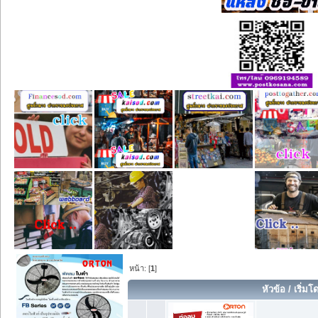
หน้า: [
1
]
หัวข้อ
/
เริ่มโ