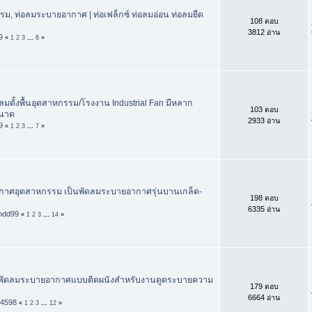
ม, ท่อลมระบายอากาศ | ท่อเฟล็กซ์ ท่อลมอ่อน ท่อลมยืด
108 ตอบ
3812 อ่าน
9
«
1
2
3
...
8
»
ัดลมตั้งพื้นอุตสาหกรรม/โรงงาน Industrial Fan มีหลาก
103 ตอบ
นาด
2933 อ่าน
9
«
1
2
3
...
7
»
าศอุตสาหกรรม เป็นพัดลมระบายอากาศรุ่นบานเกล็ด-
198 ตอบ
6335 อ่าน
ndd99
«
1
2
3
...
14
»
ือพัดลมระบายอากาศแบบติดผนังสำหรับงานดูดระบายความ
179 ตอบ
6664 อ่าน
k4598
«
1
2
3
...
12
»