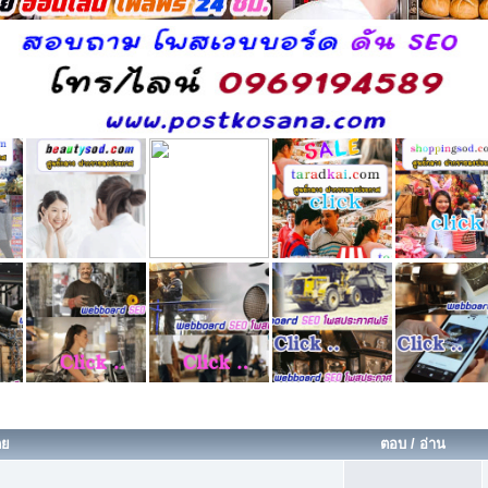
ดย
ตอบ
/
อ่าน