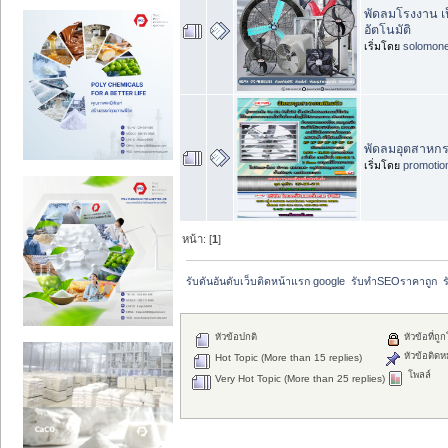
พัดลมโรงงาน เป
อัตโนมัติ
เริ่มโดย
solomon
พัดลมอุตสาหกรร
เริ่มโดย
promotio
หน้า: [
1
]
รับดันอันดับเว็บติดหน้าแรก google  รับทำSEOราคาถูก  ร
หัวข้อปกติ
หัวข้อที่ถู
หัวข้อติดห
Hot Topic (More than 15 replies)
โพลล์
Very Hot Topic (More than 25 replies)