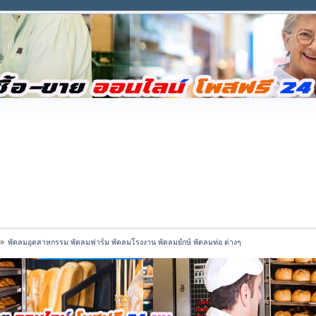
»
พัดลมอุตสาหกรรม พัดลมฟาร์ม พัดลมโรงงาน พัดลมยํกษ์ พัดลมท่อ ต่างๆ