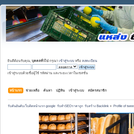
ยินดีต้อนรับคุณ,
บุคคลทั่วไป
กรุณา
เข้าสู่ระบบ
หรือ
ลงทะเบียน
เข้าสู่ระบบด้วยชื่อผู้ใช้ รหัสผ่าน และระยะเวลาในเซสชั่น
หน้าแรก
ช่วยเหลือ
ค้นหา
ปฏิทิน
เข้าสู่ระบบ
สมัครสมาชิก
รับดันอันดับเว็บติดหน้าแรก google  รับทำSEOราคาถูก  รับสร้าง Backlink
»
Profile of twe