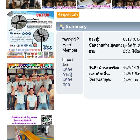
ข้อมูลส่วนตัว
Summary
tweed24hr 
กระทู้:
6517 (6.0
Hero 
ข้อความส่วนบุคคล:
ผู้ผลิตสิ
Member
อายุ:
ยังไม่มีข
ออฟ
ไลน์
วันที่สมัครสมาชิก:
วันที่ 24
แสดง
เวลาท้องถิ่น:
วันที่ 7 ส
กระทู้
แสดง
ใช้งานล่าสุด:
วันที่ 5 
สถิติ