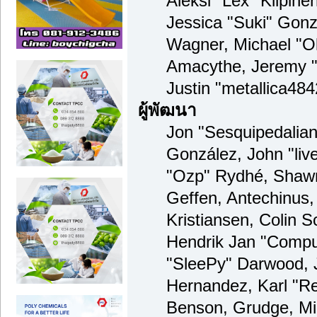
Aleksi "Lex" Kilpinen
Jessica "Suki" Gonzá
Wagner, Michael "
Amacythe, Jeremy 
Justin "metallica48
ผู้พัฒนา
Jon "Sesquipedalian"
González, John "li
"Ozp" Rydhé, Shawn
Geffen, Antechinus,
Kristiansen, Colin 
Hendrik Jan "Compu
"SleePy" Darwood, 
Hernandez, Karl "R
Benson, Grudge, Mi