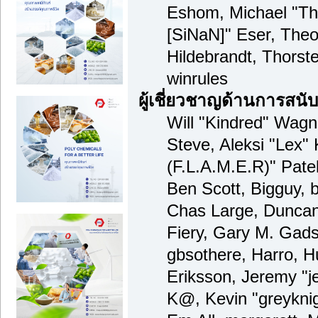
Eshom, Michael "Tha
[SiNaN]" Eser, Theo
Hildebrandt, Thorst
winrules
ผู้เชี่ยวชาญด้านการสนั
Will "Kindred" Wagne
Steve, Aleksi "Lex" 
(F.L.A.M.E.R)" Patel
Ben Scott, Bigguy, 
Chas Large, Duncan
Fiery, Gary M. Gad
gbsothere, Harro, 
Eriksson, Jeremy "je
K@, Kevin "greyknig