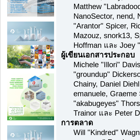
Matthew "Labradood
NanoSector, nend, N
"Arantor" Spicer, R
Mazouz, snork13, S
Hoffman และ Joey "
ผู้เขียนเอกสารประกอบ
Michele "Illori" Davi
"groundup" Dickerso
Chainy, Daniel Diehl,
emanuele, Graeme 
"akabugeyes" Thors
Trainor และ Peter 
การตลาด
Will "Kindred" Wagn