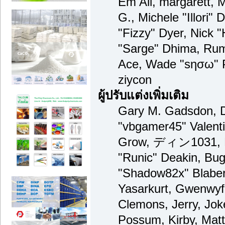
Em All, margarett, 
G., Michele "Illori" 
"Fizzy" Dyer, Nick "
"Sarge" Dhima, Rum
Ace, Wade "sησω" 
ziycon
ผู้ปรับแต่งเพิ่มเติม
Gary M. Gadsdon, D
"vbgamer45" Valenti
Grow, ディン1031, Br
"Runic" Deakin, Bug
"Shadow82x" Blaber
Yasarkurt, Gwenwyf
Clemons, Jerry, Jok
Possum, Kirby, Mat