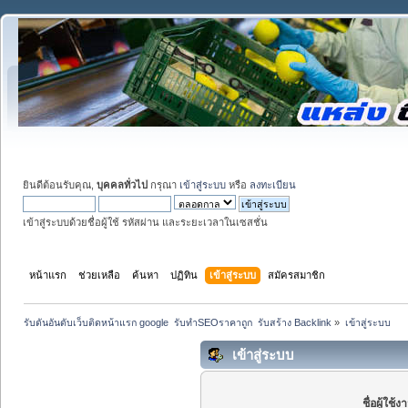
ยินดีต้อนรับคุณ,
บุคคลทั่วไป
กรุณา
เข้าสู่ระบบ
หรือ
ลงทะเบียน
เข้าสู่ระบบด้วยชื่อผู้ใช้ รหัสผ่าน และระยะเวลาในเซสชั่น
หน้าแรก
ช่วยเหลือ
ค้นหา
ปฏิทิน
เข้าสู่ระบบ
สมัครสมาชิก
รับดันอันดับเว็บติดหน้าแรก google  รับทำSEOราคาถูก  รับสร้าง Backlink
»
เข้าสู่ระบบ
เข้าสู่ระบบ
ชื่อผู้ใช้ง