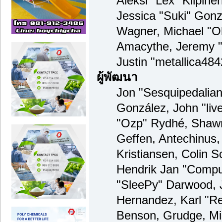
Aleksi "Lex" Kilpinen
Jessica "Suki" Gonzá
Wagner, Michael "
Amacythe, Jeremy 
Justin "metallica48
ผู้พัฒนา
Jon "Sesquipedalian"
González, John "li
"Ozp" Rydhé, Shawn
Geffen, Antechinus,
Kristiansen, Colin 
Hendrik Jan "Compu
"SleePy" Darwood, 
Hernandez, Karl "R
Benson, Grudge, Mi