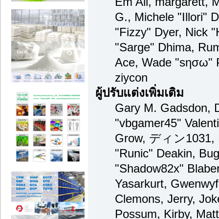
Em All, margarett, 
G., Michele "Illori" 
"Fizzy" Dyer, Nick "
"Sarge" Dhima, Rum
Ace, Wade "sησω" 
ziycon
ผู้ปรับแต่งเพิ่มเติม
Gary M. Gadsdon, D
"vbgamer45" Valenti
Grow, ディン1031, Br
"Runic" Deakin, Bug
"Shadow82x" Blaber
Yasarkurt, Gwenwyf
Clemons, Jerry, Jok
Possum, Kirby, Mat