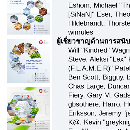
Eshom, Michael "Tha
[SiNaN]" Eser, Theo
Hildebrandt, Thorst
winrules
ผู้เชี่ยวชาญด้านการสนั
Will "Kindred" Wagne
Steve, Aleksi "Lex" 
(F.L.A.M.E.R)" Patel
Ben Scott, Bigguy, 
Chas Large, Duncan
Fiery, Gary M. Gad
gbsothere, Harro, 
Eriksson, Jeremy "je
K@, Kevin "greyknig