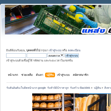
ยินดีต้อนรับคุณ,
บุคคลทั่วไป
กรุณา
เข้าสู่ระบบ
หรือ
ลงทะเบียน
เข้าสู่ระบบด้วยชื่อผู้ใช้ รหัสผ่าน และระยะเวลาในเซสชั่น
หน้าแรก
ช่วยเหลือ
ค้นหา
ปฏิทิน
เข้าสู่ระบบ
สมัครสมาชิก
รับดันอันดับเว็บติดหน้าแรก google  รับทำSEOราคาถูก  รับสร้าง Backlink
»
ปฏิทิน
»
สิงห