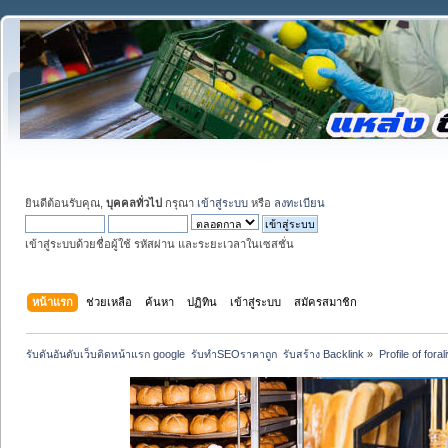
ยินดีต้อนรับคุณ,
บุคคลทั่วไป
กรุณา
เข้าสู่ระบบ
หรือ
ลงทะเบียน
เข้าสู่ระบบด้วยชื่อผู้ใช้ รหัสผ่าน และระยะเวลาในเซสชั่น
หน้าแรก
ช่วยเหลือ
ค้นหา
ปฏิทิน
เข้าสู่ระบบ
สมัครสมาชิก
รับดันอันดับเว็บติดหน้าแรก google  รับทำSEOราคาถูก  รับสร้าง Backlink
»
Profile of foral