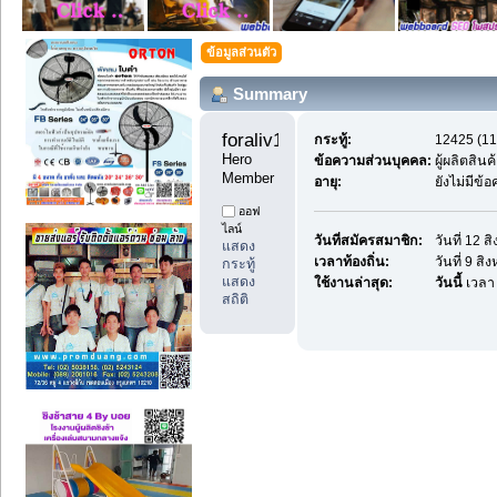
ข้อมูลส่วนตัว
Summary
foraliv11 
กระทู้:
12425 (11
Hero 
ข้อความส่วนบุคคล:
ผู้ผลิตสิ
Member
อายุ:
ยังไม่มีข้
ออฟ
ไลน์
วันที่สมัครสมาชิก:
วันที่ 12 
แสดง
เวลาท้องถิ่น:
วันที่ 9 ส
กระทู้
แสดง
ใช้งานล่าสุด:
วันนี้
เวลา
สถิติ