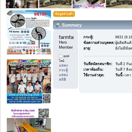
ข้อมูลส่วนตัว
Summary
farmfan99 
กระทู้:
9831 (9.18
Hero 
ข้อความส่วนบุคคล:
ผู้ผลิตสิ
Member
อายุ:
ยังไม่มีข้
ออฟ
ไลน์
วันที่สมัครสมาชิก:
วันที่ 2 ก
แสดง
เวลาท้องถิ่น:
วันที่ 7 ส
กระทู้
แสดง
ใช้งานล่าสุด:
วันนี้
เวลา 
สถิติ