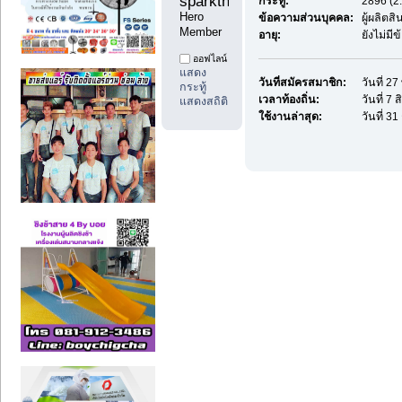
sparkthai1 
กระทู้:
2896 (2.
Hero 
ข้อความส่วนบุคคล:
ผู้ผลิต
Member
อายุ:
ยังไม่มี
ออฟไลน์
แสดง
วันที่สมัครสมาชิก:
วันที่ 2
กระทู้
เวลาท้องถิ่น:
วันที่ 7
แสดงสถิติ
ใช้งานล่าสุด:
วันที่ 