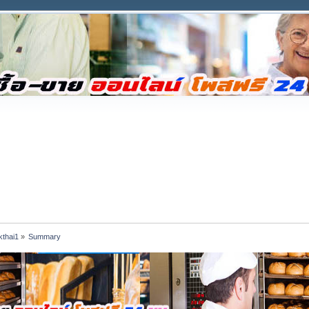
kthai1
»
Summary