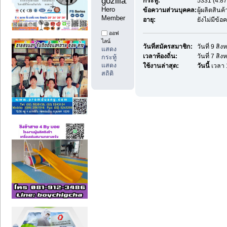
gozilla1 
กระทู้:
5331 (4.87
Hero 
ข้อความส่วนบุคคล:
ผู้ผลิตสิน
Member
อายุ:
ยังไม่มีข้
ออฟ
ไลน์
วันที่สมัครสมาชิก:
วันที่ 9 สิ
แสดง
เวลาท้องถิ่น:
วันที่ 7 สิ
กระทู้
แสดง
ใช้งานล่าสุด:
วันนี้
เวลา 
สถิติ