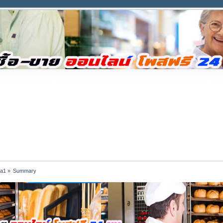
la1
»
Summary