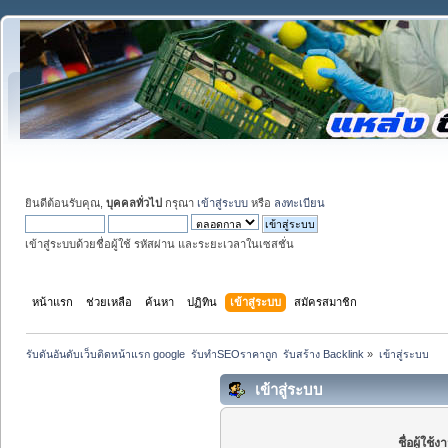
ยินดีต้อนรับคุณ,
บุคคลทั่วไป
กรุณา
เข้าสู่ระบบ
หรือ
ลงทะเบียน
เข้าสู่ระบบด้วยชื่อผู้ใช้ รหัสผ่าน และระยะเวลาในเซสชั่น
หน้าแรก
ช่วยเหลือ
ค้นหา
ปฏิทิน
เข้าสู่ระบบ
สมัครสมาชิก
รับดันอันดับเว็บติดหน้าแรก google  รับทำSEOราคาถูก  รับสร้าง Backlink
»
เข้าสู่ระบบ
เข้าสู่ระบบ
ชื่อผู้ใช้ง