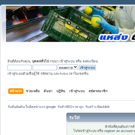
ยินดีต้อนรับคุณ,
บุคคลทั่วไป
กรุณา
เข้าสู่ระบบ
หรือ
ลงทะเบียน
เข้าสู่ระบบด้วยชื่อผู้ใช้ รหัสผ่าน และระยะเวลาในเซสชั่น
หน้าแรก
ช่วยเหลือ
ค้นหา
ปฏิทิน
เข้าสู่ระบบ
สมัครสมาชิก
รับดันอันดับเว็บติดหน้าแรก google  รับทำSEOราคาถูก  รับสร้าง Backlink
ระวัง!
หัวข้อที่คุณต้องการ
โปรดเข้าสู่ระบบ หรือ
register an account
w