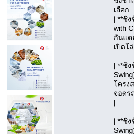
ชิงช้า
เลือก
| **ชิ
with C
กันแดด
เปิดโล
| **ชิ
Swing)
โครงสร
จอดรถ, 
|
| **ช
Swing