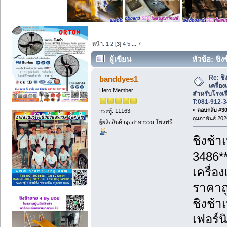
หน้า:
1
2
[
3
]
4
5
...
7
ผู้เขียน
หัวข้อ: ชิง
โรงเรียน สถานที่ราชการ T:081-912-3486 
Re: ชิ
banddyes1
เครื่อ
Hero Member
สำหรับโรงเร
T:081-912-
«
ตอบกลับ #30 
กระทู้: 11163
กุมภาพันธ์ 202
ผู้ผลิตสินค้าอุตสาหกรรม โพสฟรี
ชิงช้า
3486*
เครื่อ
ราคาถู
ชิงช้า
เฟอร์น