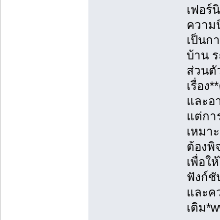
เฟอร์น
ความนิ
เป็นก
บ้าน ร
ส่วนตั
เรื่อ
และอา
แต่การ
เหมาะ
ต้องพ
เพื่อใ
ฟังก์ช
และควา
เติม*