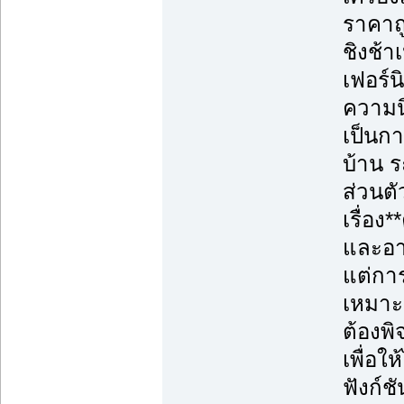
ราคาถู
ชิงช้า
เฟอร์น
ความนิ
เป็นก
บ้าน ร
ส่วนตั
เรื่อ
และอา
แต่การ
เหมาะ
ต้องพ
เพื่อใ
ฟังก์ช