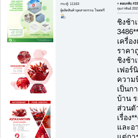
«
ตอบกลับ #33 
กระทู้: 11163
กุมภาพันธ์ 202
ผู้ผลิตสินค้าอุตสาหกรรม โพสฟรี
ชิงช้า
3486*
เครื่อ
ราคาถู
ชิงช้า
เฟอร์น
ความนิ
เป็นก
บ้าน ร
ส่วนตั
เรื่อ
และอา
แต่การ