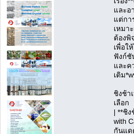
เรื่อ
และอา
แต่การ
เหมาะ
ต้องพ
เพื่อใ
ฟังก์ช
และควา
เติม*
ชิงช้า
เลือก
| **ชิ
with C
กันแดด