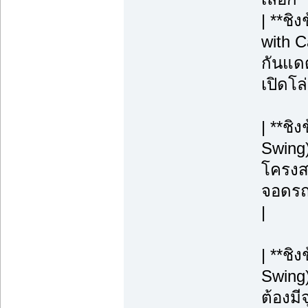
| **ชิ
with C
กันแดด
เปิดโล
| **ชิ
Swing)
โครงสร
จอดรถ, 
|
| **ช
Swing
ต้องมี