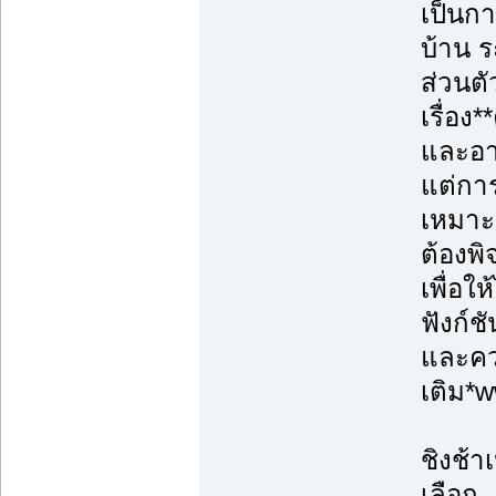
เป็นก
บ้าน ร
ส่วนตั
เรื่อ
และอา
แต่การ
เหมาะ
ต้องพ
เพื่อใ
ฟังก์ช
และควา
เติม*
ชิงช้า
เลือก