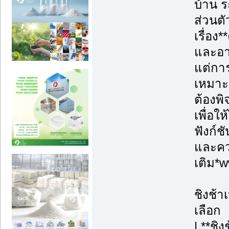
บ้าน ร
ส่วนตั
เรื่อ
และอา
แต่การ
เหมาะ
ต้องพ
เพื่อใ
ฟังก์ช
และควา
เติม*
ชิงช้า
เลือก
| **ชิ