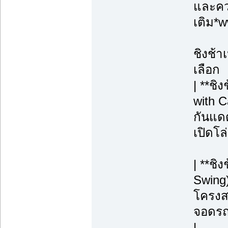
และควา
เติม*
ชิงช้า
เลือก
| **ชิ
with C
กันแดด
เปิดโล
| **ชิ
Swing)
โครงสร
จอดรถ, 
|