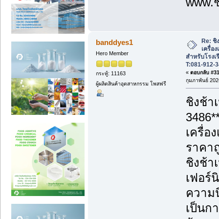
www.ชิ
Re: ชิ
banddyes1
เครื่อ
Hero Member
สำหรับโรงเร
T:081-912-
«
ตอบกลับ #31 
กระทู้: 11163
กุมภาพันธ์ 202
ผู้ผลิตสินค้าอุตสาหกรรม โพสฟรี
ชิงช้า
3486*
เครื่อ
ราคาถู
ชิงช้า
เฟอร์น
ความนิ
เป็นก