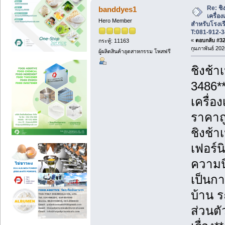
Re: ชิ
banddyes1
เครื่อ
Hero Member
สำหรับโรงเร
T:081-912-
«
ตอบกลับ #32 
กระทู้: 11163
กุมภาพันธ์ 202
ผู้ผลิตสินค้าอุตสาหกรรม โพสฟรี
ชิงช้า
3486*
เครื่อ
ราคาถู
ชิงช้า
เฟอร์น
ความนิ
เป็นก
บ้าน ร
ส่วนตั