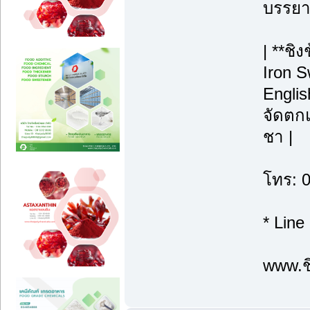
บรรยา
| **ชิ
Iron S
Englis
จัดตกแ
ชา |
โทร: 
* Line
www.ชิ