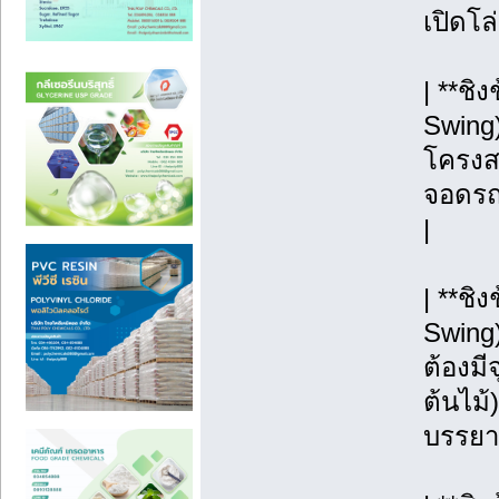
เปิดโล
| **ชิ
Swing)
โครงสร
จอดรถ, 
|
| **ช
Swing
ต้องมี
ต้นไม้)
บรรยา