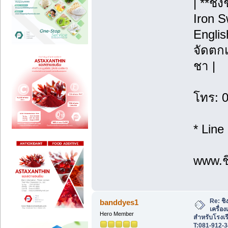
| **ชิ
Iron S
Englis
จัดตกแ
ชา |
โทร: 
* Line
www.ชิ
Re: ชิ
banddyes1
เครื่อ
Hero Member
สำหรับโรงเร
T:081-912-