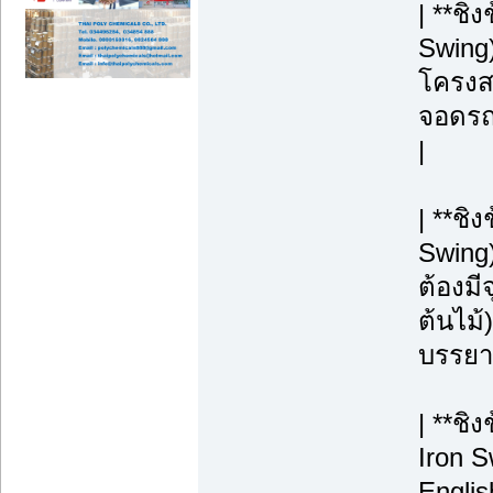
| **ชิ
Swing)
โครงสร
จอดรถ, 
|
| **ช
Swing
ต้องมี
ต้นไม้)
บรรยา
| **ชิ
Iron S
Englis