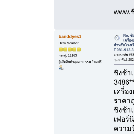
www.ชิ
Re: ชิ
banddyes1
เครื่อ
Hero Member
สำหรับโรงเร
T:081-912-
«
ตอบกลับ #37 
กระทู้: 11163
กุมภาพันธ์ 202
ผู้ผลิตสินค้าอุตสาหกรรม โพสฟรี
ชิงช้า
3486*
เครื่อ
ราคาถู
ชิงช้า
เฟอร์น
ความนิ