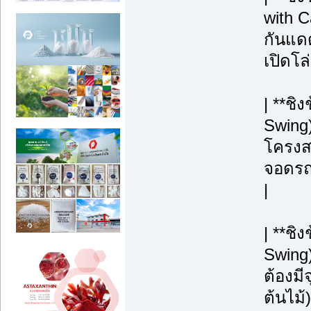
with C
กันแดด
เปิดโล
| **ชิ
Swing)
โครงสร
จอดรถ, 
|
| **ช
Swing
ต้องมี
ต้นไม้)