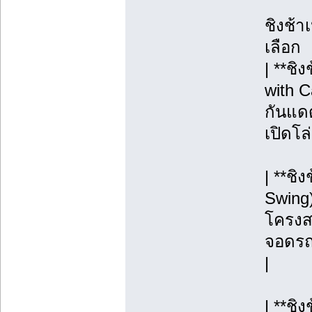
ชิงช้า
เลือก
| **ชิ
with C
กันแดด
เปิดโล
| **ชิ
Swing)
โครงสร
จอดรถ, 
|
| **ช