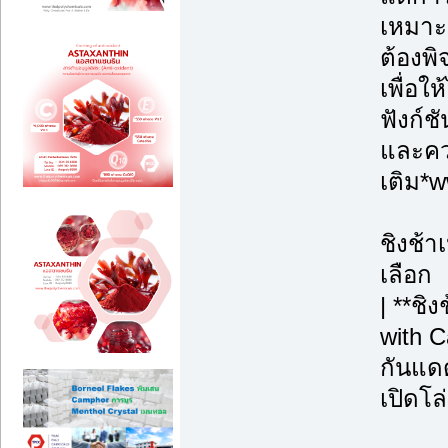
เหมาะ
ต้องพ
เพื่อใ
ฟังก์ช
และควา
เติม*
ชิงช้า
เลือก
| **ชิ
with C
กันแดด
เปิดโล