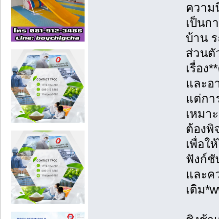
ความนิ
เป็นก
บ้าน ร
ส่วนตั
เรื่อ
และอา
แต่การ
เหมาะ
ต้องพ
เพื่อใ
ฟังก์ช
และควา
เติม*