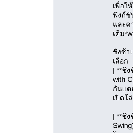
เพื่อใ
ฟังก์ช
และควา
เติม*
ชิงช้า
เลือก
| **ชิ
with C
กันแดด
เปิดโล
| **ชิ
Swing)