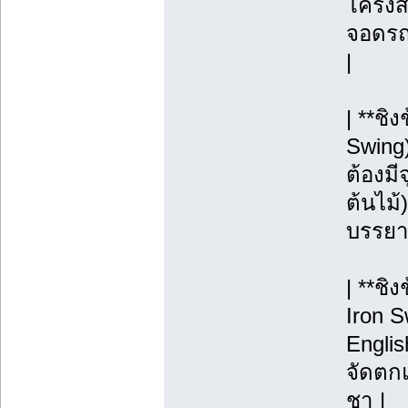
โครงสร
จอดรถ, 
|
| **ช
Swing
ต้องมี
ต้นไม้)
บรรยา
| **ชิ
Iron S
Englis
จัดตกแ
ชา |