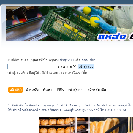
ยินดีต้อนรับคุณ,
บุคคลทั่วไป
กรุณา
เข้าสู่ระบบ
หรือ
ลงทะเบียน
เข้าสู่ระบบด้วยชื่อผู้ใช้ รหัสผ่าน และระยะเวลาในเซสชั่น
หน้าแรก
ช่วยเหลือ
ค้นหา
ปฏิทิน
เข้าสู่ระบบ
สมัครสมาชิก
รับดันอันดับเว็บติดหน้าแรก google  รับทำSEOราคาถูก  รับสร้าง Backlink
»
หมวดหมู่ทั่วไป
ให้เช่าเครื่องตัดคอนกรีต กทม ปริมณฑล, นนทบุรี นครปฐม ปทุมธานี โทร 081-7148273.