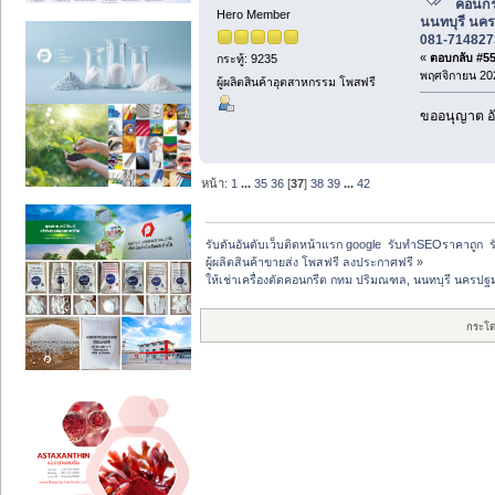
คอนกร
Hero Member
นนทบุรี นคร
081-714827
«
ตอบกลับ #554
กระทู้: 9235
พฤศจิกายน 202
ผู้ผลิตสินค้าอุตสาหกรรม โพสฟรี
ขออนุญาต อั
หน้า:
1
...
35
36
[
37
]
38
39
...
42
รับดันอันดับเว็บติดหน้าแรก google  รับทำSEOราคาถูก  ร
ผู้ผลิตสินค้าขายส่ง โพสฟรี ลงประกาศฟรี
»
ให้เช่าเครื่องตัดคอนกรีต กทม ปริมณฑล, นนทบุรี นครป
กระโ