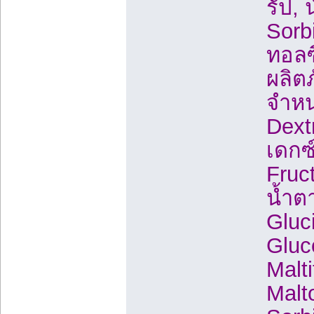
รัป,
Sorbi
ทอลซ
ผลิตภ
จำหน
Dext
เดกซ
Fruc
น้ำต
Gluc
Gluc
Malt
Malt