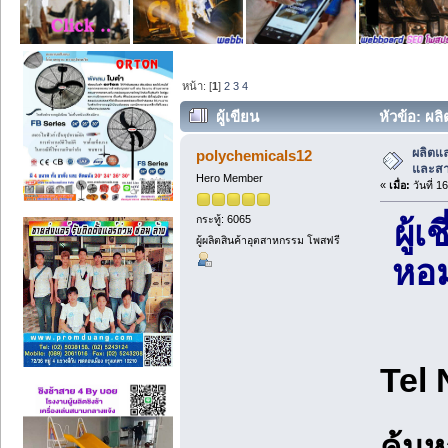
หน้า: [
1
]
2
3
4
ผู้เขียน
หัวข้อ: ผล
ครั้ง)
ผลิตแล
polychemicals12
และสาร
Hero Member
«
เมื่อ:
วันที่ 1
กระทู้: 6065
ผู้
ผู้ผลิตสินค้าอุตสาหกรรม โพสฟรี
หอม
Tel 
ค้น