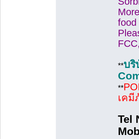
Sorb
More
food 
Plea
FCC,
บริ
**
Com
PO
**
เคมี
Tel 
Mob