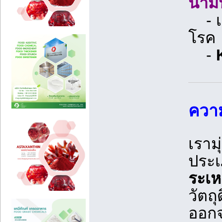
น้ำม
- เห
โรค
-
ควา
เราม
ประเ
ระเห
วัตถุ
ออก