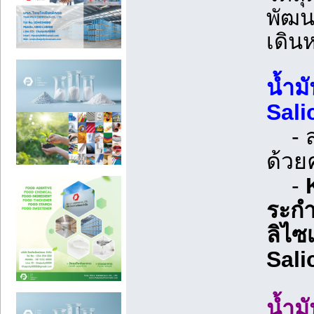
พัฒน
เดิน
น้ำม
Sali
- สา
ด้วย
-
ระก
ลิไซ
Sali
น้ำม