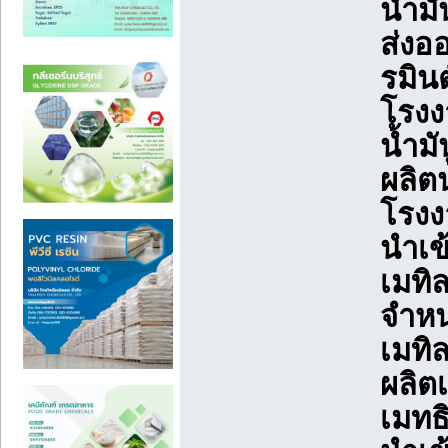
น้ำม
ส่งอ
รมินต
โรงง
น้ำมั
ผลิตน
โรงง
นำเข้
เมทิ
จำหน
เมทิ
ผลิต
เมทธ