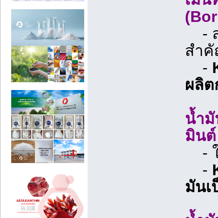
(Bor
- สา
สำค
-
ผลิต
น้ำม
มินต
- ให
-
มันเป