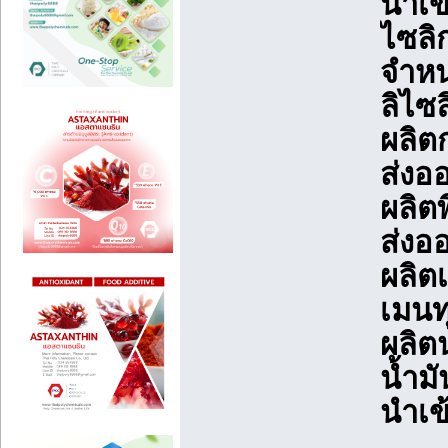
นำเข
ไซลิ
จำหน
ลิไซ
ผลิต
ส่งอ
ผลิต
ส่งอ
ผลิต
เมนท
ผลิต
น้ำม
นำเข