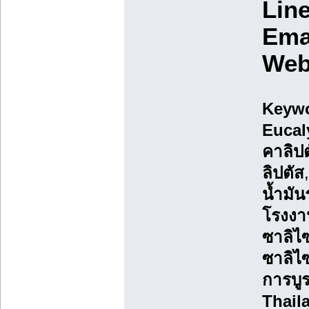
Line
Ema
Web
Keywo
Eucal
คาลิปต
ลิปตัส
น้ำมั
โรงงา
ซาลิไ
ซาลิไ
การบู
Thail