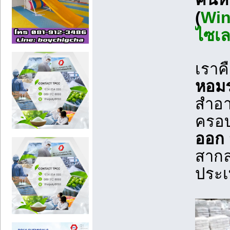
(
Win
ไซเ
เราค
หอม
สำอา
ครอบ
ออก
สากล
ประ