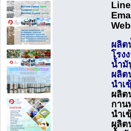
Line
Emai
Web
ผลิตน
โรงง
น้ำมั
ผลิต
นำเข
ผลิต
กานพ
นำเข
ผลิต