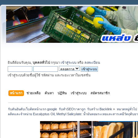
ยินดีต้อนรับคุณ,
บุคคลทั่วไป
กรุณา
เข้าสู่ระบบ
หรือ
ลงทะเบียน
เข้าสู่ระบบด้วยชื่อผู้ใช้ รหัสผ่าน และระยะเวลาในเซสชั่น
หน้าแรก
ช่วยเหลือ
ค้นหา
ปฏิทิน
เข้าสู่ระบบ
สมัครสมาชิก
รับดันอันดับเว็บติดหน้าแรก google  รับทำSEOราคาถูก  รับสร้าง Backlink
»
หมวดหมู่ทั่วไป
ผลิตและจำหน่าย Eucalyptus Oil, Methyl Salicylate: น้ำมันหอมระเหยและสารเคมีวัตถุดิบยา/