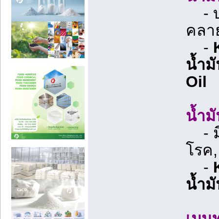
- บร
คลาย
-
น้ำม
Oil
น้ำม
- ม
โรค,
-
น้ำม
เมนท