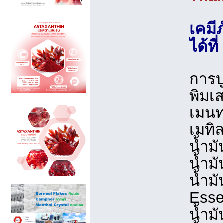
เคมี
ได้ท
การบ
พิมเ
เมนท
เมทิ
น้ำม
น้ำม
น้ำมั
Essen
น้ำม