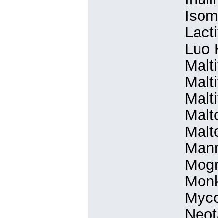
Isom
Lact
Luo 
Malt
Malt
Malt
Malt
Malt
Mann
Mogr
Monk
Myco
Neot