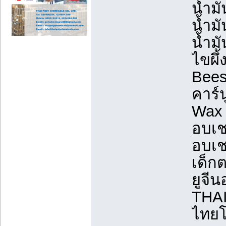
น้ำม
น้ำมั
น้ำมั
ไขผึ
Bee
คาร์
Wax 
อบเช
อบเช
เด็ก
ยูจี
THA
ไทยโ