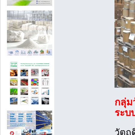
กลุ่
ระบ
วัตถุ