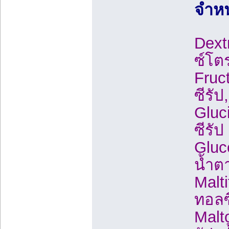
จำหน
Dextr
ซ์โต
Fruc
ซีรั
Gluci
ซีรัป
Gluc
น้ำต
Malt
ทอลซ
Malt