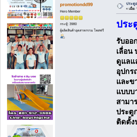
ประตูอ
promotiondd99
«
เมื่อ:
ว
Hero Member
ประต
กระทู้: 3980
ผู้ผลิตสินค้าอุตสาหกรรม โพสฟรี
รับออ
เลื่อน
ดูแลแล
อุปกรณ
และขาย
แบบบา
สามาร
ประตูก
ติดตั้