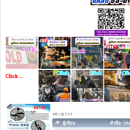
หน้า: [
1
]
2
3
4
ผู้เขียน
หัวข้อ: ประ