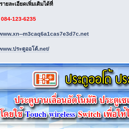
ยละเอียดเพิ่มเติมได้ที่
ย
084-123-6235
//www.xn--m3caq6a1cas7e3d7c.net
/www.ประตูออโต้.net/