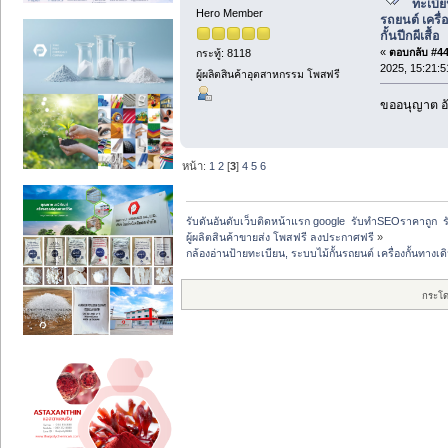
ทะเบีย
Hero Member
รถยนต์ เครื่อ
กั้นปีกผีเสื้อ
«
ตอบกลับ #44 
กระทู้: 8118
2025, 15:21:5
ผู้ผลิตสินค้าอุตสาหกรรม โพสฟรี
ขออนุญาต อั
หน้า:
1
2
[
3
]
4
5
6
รับดันอันดับเว็บติดหน้าแรก google  รับทำSEOราคาถูก  ร
ผู้ผลิตสินค้าขายส่ง โพสฟรี ลงประกาศฟรี
»
กล้องอ่านป้ายทะเบียน, ระบบไม้กั้นรถยนต์ เครื่องกั้นทางเดิน เ
กระโ