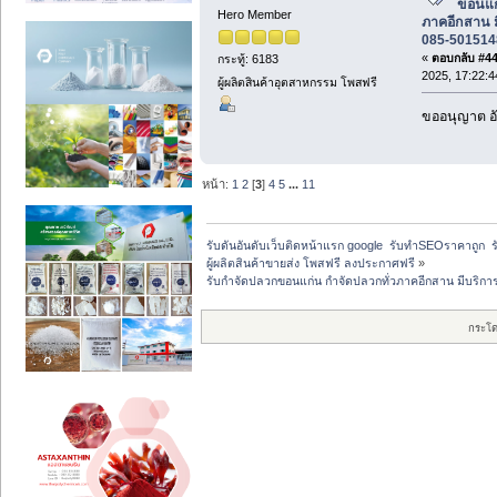
ขอนแก
Hero Member
ภาคอีกสาน ม
085-501514
«
ตอบกลับ #44 
กระทู้: 6183
2025, 17:22:4
ผู้ผลิตสินค้าอุตสาหกรรม โพสฟรี
ขออนุญาต อั
หน้า:
1
2
[
3
]
4
5
...
11
รับดันอันดับเว็บติดหน้าแรก google  รับทำSEOราคาถูก  ร
ผู้ผลิตสินค้าขายส่ง โพสฟรี ลงประกาศฟรี
»
รับกำจัดปลวกขอนแก่น กำจัดปลวกทั่วภาคอีกสาน มีบริกา
กระโ