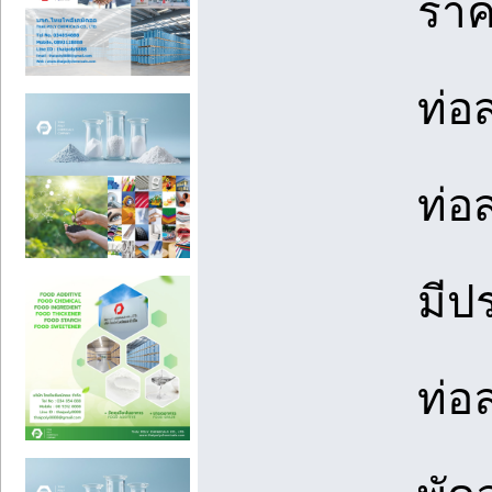
ราค
ท่อ
ท่อ
มีป
ท่อ