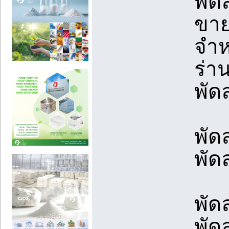
พัด
ขาย
จำห
ร่า
พัด
พัด
พัด
พัด
พัด