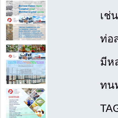
เช่
ท่อ
มีห
ทนท
TAG