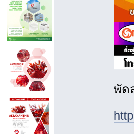
พัด
ht