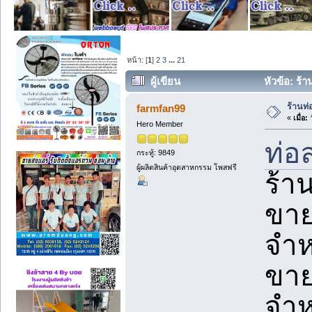
หน้า: [
1
]
2
3
...
21
ผู้เขียน
หัวข้อ: ร้
ร้านท่
farmfan99
«
เมื่อ:
ว
Hero Member
ท่อ
กระทู้: 9849
ผู้ผลิตสินค้าอุตสาหกรรม โพสฟรี
ร้า
ขาย
จำห
ขาย
จำห