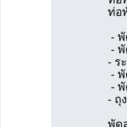
ท่อ
- พ
- พ
- ร
- พ
- พ
- ถ
พัด