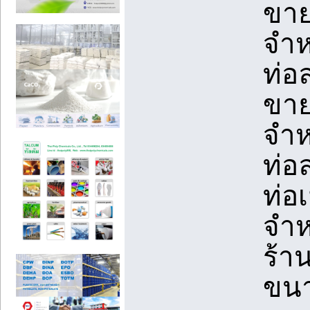
ขาย
จำห
ท่อ
ขาย
จำห
ท่อ
ท่อ
จำห
ร้า
ขนา