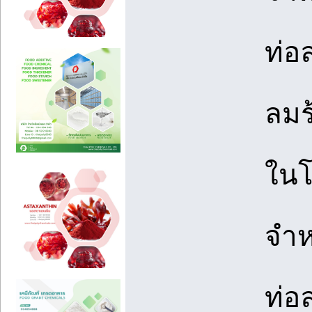
ท่อ
ลมร
ในโ
จำห
ท่อ