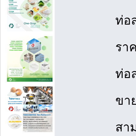
ท่อ
ราค
ท่อ
ขาย
สาม