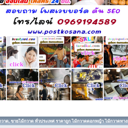
้กวาด, ขายไม้กวาด ทั่วประเทศ ราคาถูก ไม้กวาดดอกหญ้า ไม้กวาดทาง