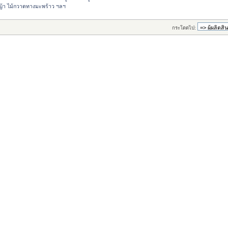
ญ้า ไม้กวาดทางมะพร้าว ฯลฯ
กระโดดไป: