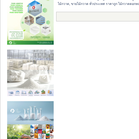
ไม้กวาด, ขายไม้กวาด ทั่วประเทศ ราคาถูก ไม้กวาดดอกห