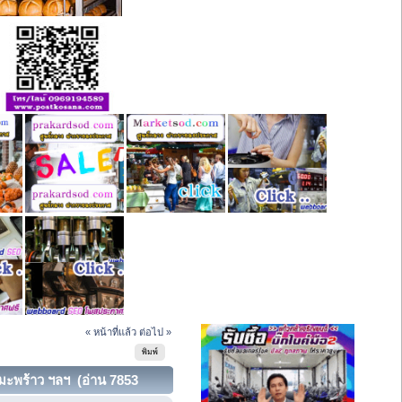
« หน้าที่แล้ว
ต่อไป »
พิมพ์
มะพร้าว ฯลฯ (อ่าน 7853