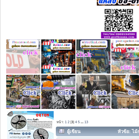
หน้า:
1
2
[
3
]
4
5
...
13
ผู้เขียน
หัวข้อ: ไม