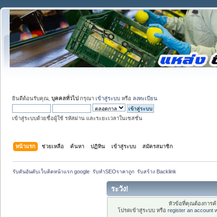
ยินดีต้อนรับคุณ,
บุคคลทั่วไป
กรุณา
เข้าสู่ระบบ
หรือ
ลงทะเบียน
เข้าสู่ระบบด้วยชื่อผู้ใช้ รหัสผ่าน และระยะเวลาในเซสชั่น
หน้าแรก
ช่วยเหลือ
ค้นหา
ปฏิทิน
เข้าสู่ระบบ
สมัครสมาชิก
รับดันอันดับเว็บติดหน้าแรก google  รับทำSEOราคาถูก  รับสร้าง Backlink
ระวัง!
หัวข้อที่คุณต้องการ
โปรดเข้าสู่ระบบ หรือ
register an account
w