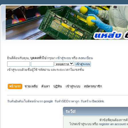
ยินดีต้อนรับคุณ,
บุคคลทั่วไป
กรุณา
เข้าสู่ระบบ
หรือ
ลงทะเบียน
เข้าสู่ระบบด้วยชื่อผู้ใช้ รหัสผ่าน และระยะเวลาในเซสชั่น
หน้าแรก
ช่วยเหลือ
ค้นหา
ปฏิทิน
เข้าสู่ระบบ
สมัครสมาชิก
รับดันอันดับเว็บติดหน้าแรก google  รับทำSEOราคาถูก  รับสร้าง Backlink
ระวัง!
หัวข้อที่คุณต้องการ
โปรดเข้าสู่ระบบ หรือ
register an account
w