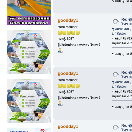
ขออนุญาต อั
Re: ชุ
goodday1
โทร 0
Hero Member
ชุดมาสคอต, ร
มาสคอต.
«
ตอบกลับ #17 
กระทู้: 8057
พฤษภาคม 2024
ผู้ผลิตสินค้าอุตสาหกรรม โพสฟรี
ขออนุญาต อั
Re: ชุ
goodday1
โทร 0
Hero Member
ชุดมาสคอต, ร
มาสคอต.
«
ตอบกลับ #18 
กระทู้: 8057
พฤษภาคม 2024
ผู้ผลิตสินค้าอุตสาหกรรม โพสฟรี
ขออนุญาต อั
Re: ชุ
goodday1
โทร 0