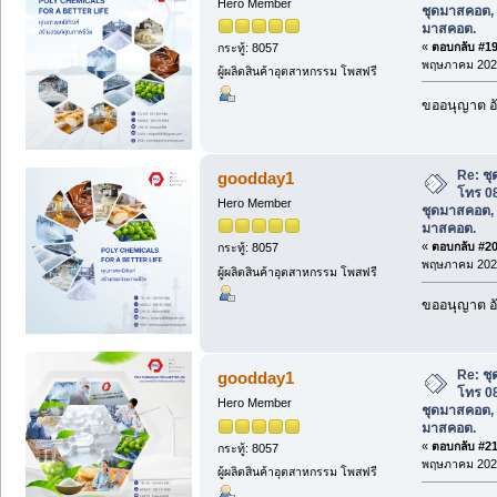
Hero Member
ชุดมาสคอต, ร
มาสคอต.
«
ตอบกลับ #19 
กระทู้: 8057
พฤษภาคม 2024
ผู้ผลิตสินค้าอุตสาหกรรม โพสฟรี
ขออนุญาต อั
Re: ชุ
goodday1
โทร 0
Hero Member
ชุดมาสคอต, ร
มาสคอต.
«
ตอบกลับ #20 
กระทู้: 8057
พฤษภาคม 2024
ผู้ผลิตสินค้าอุตสาหกรรม โพสฟรี
ขออนุญาต อั
Re: ชุ
goodday1
โทร 0
Hero Member
ชุดมาสคอต, ร
มาสคอต.
«
ตอบกลับ #21 
กระทู้: 8057
พฤษภาคม 2024
ผู้ผลิตสินค้าอุตสาหกรรม โพสฟรี