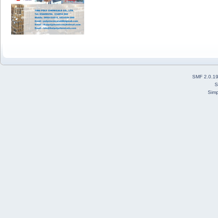
SMF 2.0.1
S
Simp