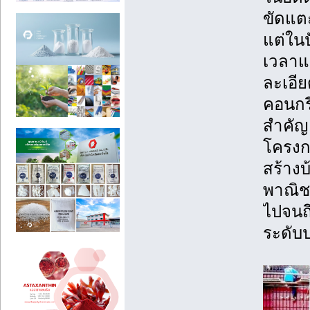
ขัดแตะ
แต่ในป
เวลาแ
ละเอีย
คอนกร
สำคัญ
โครงกา
สร้าง
พาณิช
ไปจนถ
ระดับ