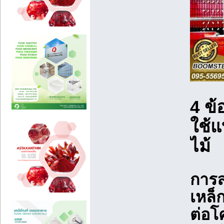
4 ข้
ใช้
ไม้
การล
เหล็
ต่อ