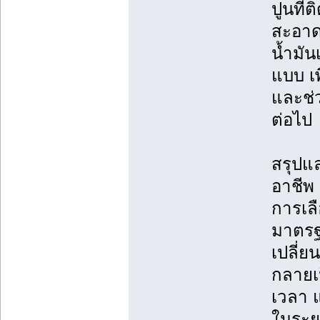
ปูนที่
สะอาด
น้ำมัน
แบบ เพ
และช่
ต่อไป
สรุปแ
อาชีพ
การเลื
มาตรฐ
เปลี่ย
กลายเป
เวลา 
ในระย