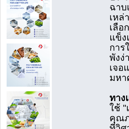
ฉาบแ
เหล่
เลือก
แข็
การใช
พังง
เจอแ
มหา
ทางแ
ใช้ 
คุณภ
ที่วิ