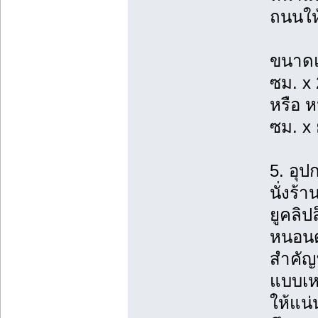
ถนนให
ขนาดแ
ซม. x
หรือ ห
ซม. x
5. อุป
นั่งร้า
ยูคลิป
หนอนดำ
สำคัญ
แบบเห
ให้แน่