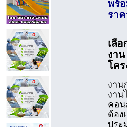
พร้อ
ราค
เลือ
งาน
โครง
งานก
งานไ
คอนก
ต้อง
ประ