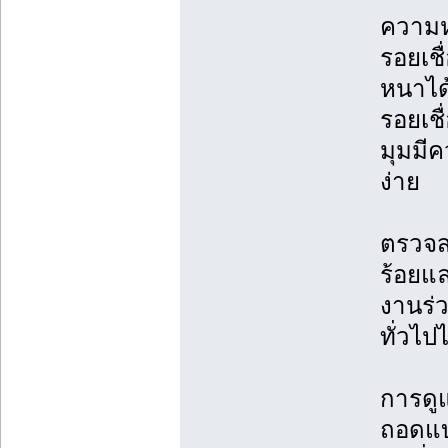
ความห
รอยเชื
หนาได
รอยเช
มุมมี
ง่าย
ตรวจส
ร้อยแล
งานร่
ทั่วไปไ
การดู
ถอดแบ