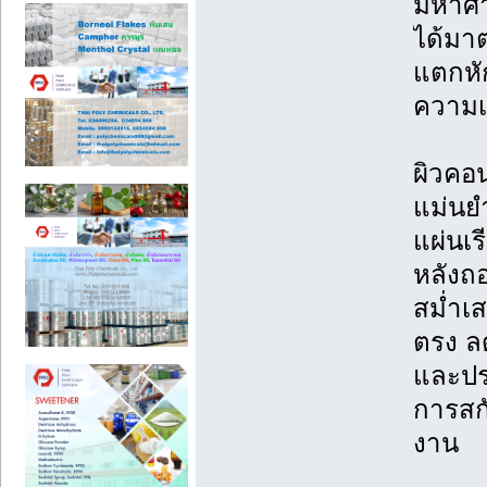
มหาศา
ได้มา
แตกหั
ความเ
ผิวคอ
แม่นยำ
แผ่นเร
หลังถ
สม่ำเสม
ตรง ล
และปร
การสก
งาน