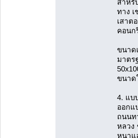
สำหรั
ทาง เ
เสาตอ
คอนกร
ขนาดแ
มาตรฐ
50x10
ขนาดใ
4. แบ
ออกแบ
ถนนทา
หลวง 
หนาแล