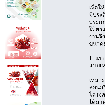
เพื่อใ
มีประส
ประเ
ให้ตรง
งานจึง
ขนาดมา
1. แบ
แบบเห
เหมาะ
คอนกรี
โครงส
ได้มา