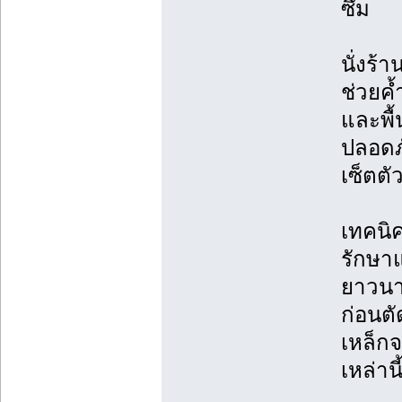
ซึม
นั่งร้
ช่วยค
และพื้
ปลอดภ
เซ็ตตั
เทคนิ
รักษาแ
ยาวน
ก่อนตั
เหล็กจ
เหล่าน