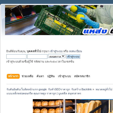
ยินดีต้อนรับคุณ,
บุคคลทั่วไป
กรุณา
เข้าสู่ระบบ
หรือ
ลงทะเบียน
เข้าสู่ระบบด้วยชื่อผู้ใช้ รหัสผ่าน และระยะเวลาในเซสชั่น
หน้าแรก
ช่วยเหลือ
ค้นหา
ปฏิทิน
เข้าสู่ระบบ
สมัครสมาชิก
รับดันอันดับเว็บติดหน้าแรก google  รับทำSEOราคาถูก  รับสร้าง Backlink
»
หมวดหมู่ทั่วไป
แบบเหล็กหล่อคอนกรีต คุณภาพสูง ราคาถูก | บูมสตีล สมุทรสาคร