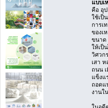
แบบเห
คือ อุ
ใช้เป็
การเท
ของเห
ขนาด 
ให้เป
วิศวกร
เสา หล
ถนน เม
แข็งแ
ถอดแบ
งานในจ
ในอดีต