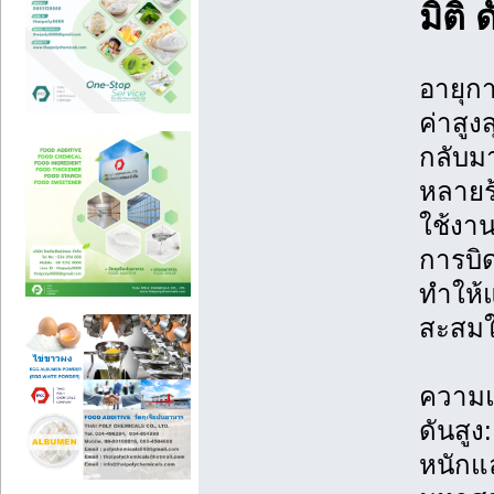
มิติ ด
อายุก
ค่าสู
กลับมา
หลายร้
ใช้งานไ
การบิด
ทำให้
สะสมใ
ความแ
ดันสูง
หนักแ