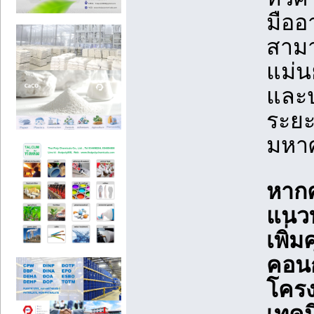
มืออ
สาม
แม่น
และป
ระยะ
มหา
หาก
แนว
เพิ่
คอนก
โครง