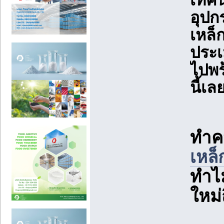
เทคน
อุป
เหล็
ประเ
ไปพ
นี้เล
ทำคว
เหล็
ทำไม
ใหม่