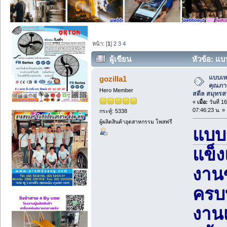
หน้า: [
1
]
2
3
4
ผู้เขียน
หัวข้อ: แบ
บูมสตีล สมุทรสาคร (อ่าน 153 ครั้ง)
แบบเห
gozilla1
คุณภาพ
Hero Member
สตีล สมุทร
«
เมื่อ:
วันที่ 1
07:46:23 น. »
กระทู้: 5338
ผู้ผลิตสินค้าอุตสาหกรรม โพสฟรี
แบบ
แข็
งานซ
ครบ
งาน