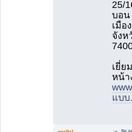
25/1
บอน 
เมือ
จังห
740
เยี่
หน้า
www.
แบบ
Re: แ
gozilla1