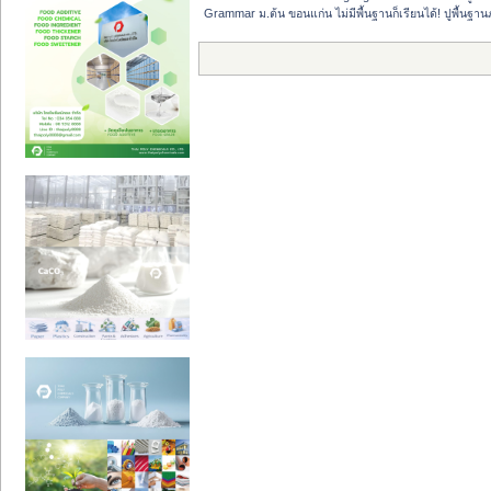
Grammar ม.ต้น ขอนแก่น ไม่มีพื้นฐานก็เรียนได้! ปูพื้นฐานภ