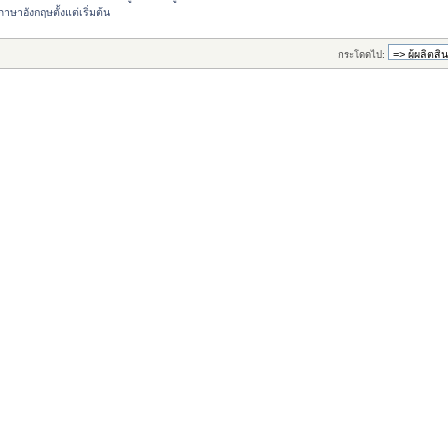
าษาอังกฤษตั้งแต่เริ่มต้น
กระโดดไป: