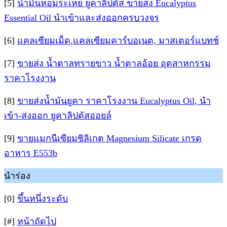
[5]
น้ำมันหอมระเหย ยูคาลิปตัส ขายสง Eucalyptus
Essential Oil นำเข้าและส่งออกครบวงจร
[6]
แคลเซียมเม็ด,แคลเซียมคาร์บอเนต, มาสเตอร์แบทช์
[7]
ขายส่ง น้ำตาลทรายขาว น้ำตาลอ้อย อุตสาหกรรม
ราคาโรงงาน
[8]
ขายส่งน้ำมันยูคา ราคาโรงงาน Eucalyptus Oil, นำ
เข้า-ส่งออก ยูคาลิปตัสออยล์
[9]
ขายแมกนีเซียมซิลิเกต Magnesium Silicate เกรด
อาหาร E553b
นำร่อง
[0]
ขึ้นหนึ่งระดับ
[#]
หน้าถัดไป