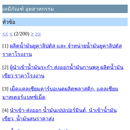
เคมีภัณฑ์ อุตสาหกรรม
หัวข้อ
<<
<
(2/200)
>
>>
[1]
ผลิตน้ำมันยูคาลิปตัส และ จำหน่ายน้ำมันยูคาลิปตัส
ราคาโรงงาน
[2]
ผู้นำเข้าน้ำมันระกำ ส่งออกน้ำมันกานพลู ผลิตน้ำมัน
เขียว ราคาโรงงาน
[3]
เม็ดแคลเซียมคาร์บอเนตผลิตพลาสติก, แคลเซียม
มาสเตอร์แบทช์เม็ด
[4]
นำเข้า-ส่งออก น้ำมันเปปเปอร์มินต์, นำเข้าน้ำมัน
เขียว, น้ำมันสนราคาส่ง