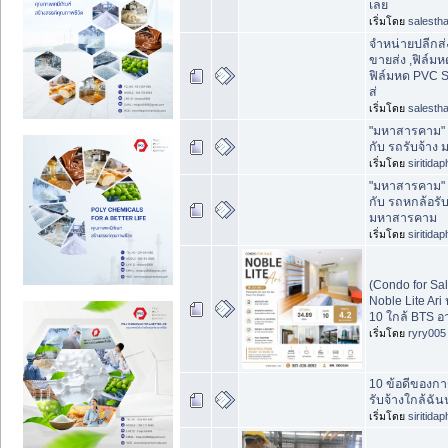
เลย
เริ่มโดย
salestha
จำหน่ายปลีกส่
ขายส่ง ,ฟิล์ม
ฟิล์มหด PVC Sh
ส่
เริ่มโดย
salestha
"มหาสารคาม" 
กับ รถรับจ้า
เริ่มโดย
siritida
"มหาสารคาม" 
กับ รถหกล้อรับ
มหาสารคาม
เริ่มโดย
siritida
(Condo for S
Noble Lite Ari 
10 ใกล้ BTS อา
เริ่มโดย
ryry005
10 ข้อดีของกา
รับจ้างใกล้ฉ
เริ่มโดย
siritida