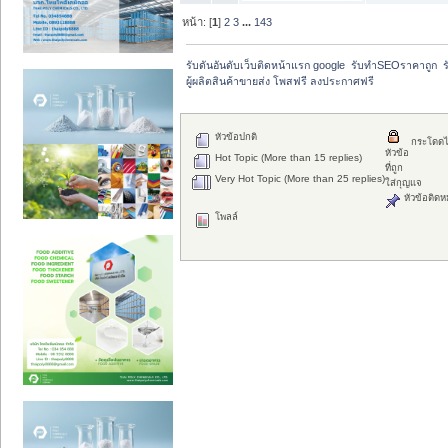
หน้า: [
1
]
2
3
...
143
รับดันอันดับเว็บติดหน้าแรก google  รับทำSEOราคาถูก  ร
ผู้ผลิตสินค้าขายส่ง โพสฟรี ลงประกาศฟรี
หัวข้อปกติ
กระโดดไ
หัวข้อ
Hot Topic (More than 15 replies)
ที่ถูก
Very Hot Topic (More than 25 replies)
ใส่กุญแจ
หัวข้อติดห
โพลล์