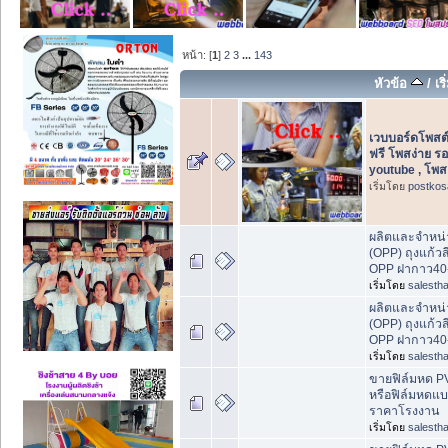
หน้า: [
1
]
2
3
...
143
หัวข้อ
/
เร
เวบบอร์ดโพสต
ฟรี โพสง่าย ร
youtube , โพส
เริ่มโดย
postkos
ผลิตและจำหน่า
(OPP) ถุงแก้วส
OPP ฝากาว40
เริ่มโดย
salestha
ผลิตและจำหน่า
(OPP) ถุงแก้วส
OPP ฝากาว40
เริ่มโดย
salestha
ขายฟิล์มหด PVC
หรือฟิล์มหดแบ
ราคาโรงงาน
เริ่มโดย
salestha