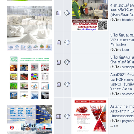
4 ขั้นตอนเลือกเ
คอนกรีตให้เห
(ประหยัดงบ ไม่
เริ่มโดย
hitechp
5 ไอเดียของส
VIP มอบความ
Exclusive
เริ่มโดย
iboor
5 ไอเดียคัดเน
บ้านสไตล์มินิ
เริ่มโดย
siritida
Apat2021 จำหน
หด POF และขา
หดPOF รับผลิ
โรงงานโดยต
เริ่มโดย
salestha
Astanthine Imp
Astaxanthin Ex
Haematococcus
เริ่มโดย
polyche
...
6
»