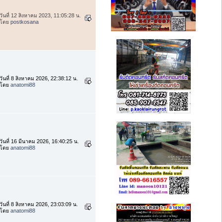
วันที่ 12 สิงหาคม 2023, 11:05:28 น.
โดย
postkosana
วันที่ 8 สิงหาคม 2026, 22:38:12 น.
โดย
anatomi88
วันที่ 16 มีนาคม 2026, 16:40:25 น.
โดย
anatomi88
วันที่ 8 สิงหาคม 2026, 23:03:09 น.
โดย
anatomi88