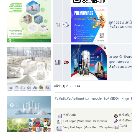
ดูดวงออนไลน์ฟ
เริ่มโดย
atsaraw
เจ.เอส.ที. ตั
อุตสาหกรรม
เริ่มโดย
atsaraw
หน้า: [
1
]
2
3
...
144
รับดันอันดับเว็บติดหน้าแรก google  รับทำSEOราคาถูก  ร
หัวข้อปกติ
หัวข้อที่ถู
หัวข้อติดห
Hot Topic (More than 15 replies)
โพลล์
Very Hot Topic (More than 25 replies)