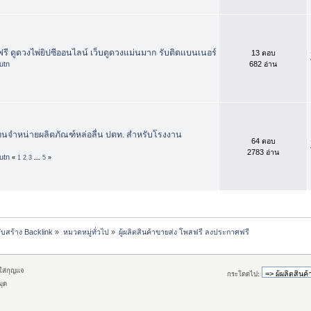
รี ดูดวงไพ่ยิปซีออนไลน์ เว็บดูดวงแม่นมาก รับติดแบนเนอร์
13 ตอบ
utn
682 อ่าน
วแทนจำหน่ายผลิตภัณฑ์หล่อลื่น ปตท. สำหรับโรงงาน
64 ตอบ
2783 อ่าน
utn
«
1
2
3
...
5
»
ับสร้าง Backlink
»
หมวดหมู่ทั่วไป
»
ผู้ผลิตสินค้าขายส่ง โพสฟรี ลงประกาศฟรี
กใส่กุญแจ
กระโดดไป:
มุด