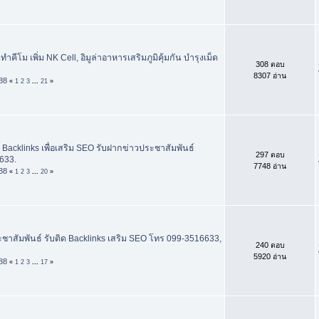
คีโม เพิ่ม NK Cell, อิมูล่าอาหารเสริมภูมิคุ้มกัน บำรุงเม็ด
308 ตอบ
8307 อ่าน
88
«
1
2
3
...
21
»
 Backlinks เพื่อเสริม SEO รับฝากข่าวประชาสัมพันธ์
297 ตอบ
633.
7748 อ่าน
88
«
1
2
3
...
20
»
ชาสัมพันธ์ รับติด Backlinks เสริม SEO โทร 099-3516633,
240 ตอบ
5920 อ่าน
88
«
1
2
3
...
17
»