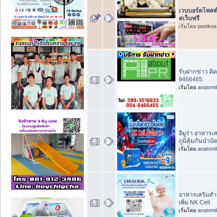
เวบบอร์ดโพสต์
สเว็บฟรี
เริ่มโดย
postkos
รับฝากข่าว ติ
9466465.
เริ่มโดย
anatomi
อิมูร่า อาหาร
ภูมิคุ้มกันบำบัด
เริ่มโดย
anatomi
อาหารเสริมสำห
เพิ่ม NK Cell
เริ่มโดย
anatomi