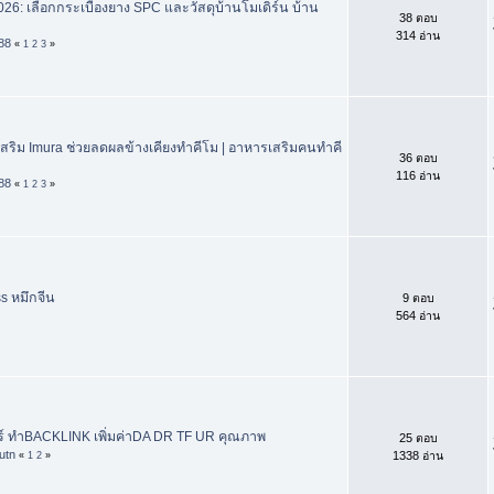
026: เลือกกระเบื้องยาง SPC และวัสดุบ้านโมเดิร์น บ้าน
38 ตอบ
314 อ่าน
88
«
1
2
3
»
สริม Imura ช่วยลดผลข้างเคียงทำคีโม | อาหารเสริมคนทำคี
36 ตอบ
116 อ่าน
88
«
1
2
3
»
s หมึกจีน
9 ตอบ
564 อ่าน
ร์ ทำBACKLINK เพิ่มค่าDA DR TF UR คุณภาพ
25 ตอบ
utn
1338 อ่าน
«
1
2
»