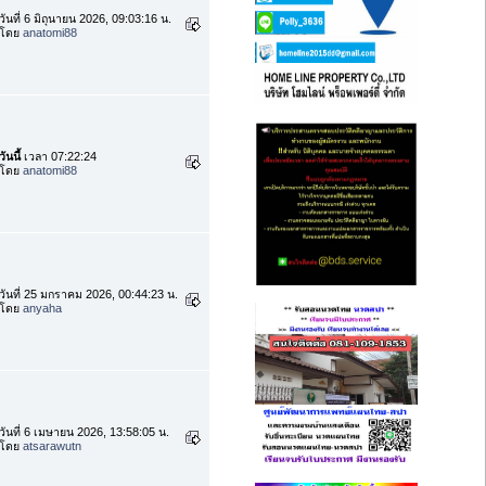
วันที่ 6 มิถุนายน 2026, 09:03:16 น.
โดย
anatomi88
วันนี้
เวลา 07:22:24
โดย
anatomi88
วันที่ 25 มกราคม 2026, 00:44:23 น.
โดย
anyaha
วันที่ 6 เมษายน 2026, 13:58:05 น.
โดย
atsarawutn