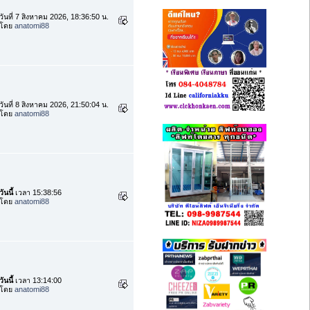
วันที่ 7 สิงหาคม 2026, 18:36:50 น.
โดย
anatomi88
วันที่ 8 สิงหาคม 2026, 21:50:04 น.
โดย
anatomi88
วันนี้
เวลา 15:38:56
โดย
anatomi88
วันนี้
เวลา 13:14:00
โดย
anatomi88