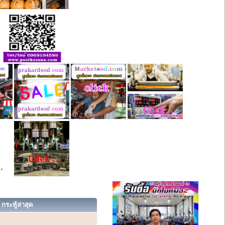
กระทู้ล่าสุด