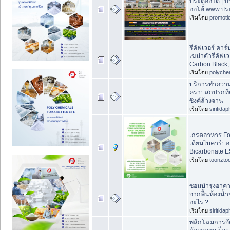
ประตูออโต้ | ป
ออโต้ www.ประ
เริ่มโดย
promoti
รีคัฟเวอร์ คาร
เขม่าดำรีคัฟเว
Carbon Black,
เริ่มโดย
polyche
บริการทำความ
คราบสกปรกที่ต
ซิงค์ล้างจาน
เริ่มโดย
siritida
เกรดอาหาร Fo
เดียมไบคาร์บ
Bicarbonate E
เริ่มโดย
toonzto
ซ่อมบำรุงอาคาร
จากพื้นห้องน้ำ
อะไร ?
เริ่มโดย
siritida
พลิกโฉมการจัด