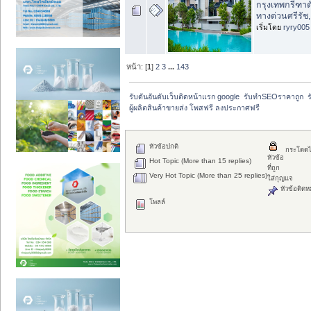
กรุงเทพกรีฑาต
ทางด่วนศรีรัช
เริ่มโดย
ryry005
หน้า: [
1
]
2
3
...
143
รับดันอันดับเว็บติดหน้าแรก google  รับทำSEOราคาถูก  ร
ผู้ผลิตสินค้าขายส่ง โพสฟรี ลงประกาศฟรี
หัวข้อปกติ
กระโดดไ
หัวข้อ
Hot Topic (More than 15 replies)
ที่ถูก
Very Hot Topic (More than 25 replies)
ใส่กุญแจ
หัวข้อติดห
โพลล์