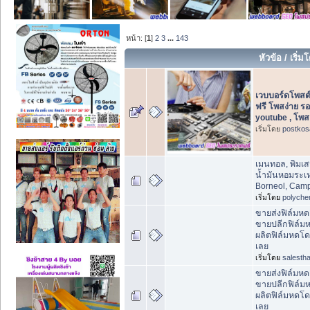
หน้า: [
1
]
2
3
...
143
หัวข้อ
/
เริ่ม
เวบบอร์ดโพสต
ฟรี โพสง่าย ร
youtube , โพส
เริ่มโดย
postkos
เมนทอล, พิมเส
น้ำมันหอมระเห
Borneol, Camp
เริ่มโดย
polyche
ขายส่งฟิล์มห
ขายปลีกฟิล์ม
ผลิตฟิล์มหดโด
เลย
เริ่มโดย
salestha
ขายส่งฟิล์มห
ขายปลีกฟิล์ม
ผลิตฟิล์มหดโด
เลย