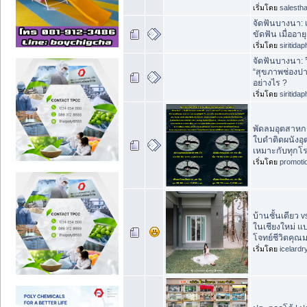
เริ่มโดย
salestha
จัดฟันบางนา: 
ขัดฟัน เมื่ออายุ
เริ่มโดย
siritida
จัดฟันบางนา: ว
“สุขภาพช่องปาก
อย่างไร ?
เริ่มโดย
siritida
พัดลมอุตสาหก
ใบดำติดผนังอ
เหมาะกับทุกโ
เริ่มโดย
promoti
บ้านชั้นเดียว v
ในเชียงใหม่ 
โจทย์ชีวิตคุณ
เริ่มโดย
icelardr