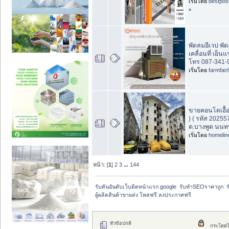
เริ่มโดย
bestpos
»
พัดลมอีเวป พั
เคลื่อนที่ เย็น
โทร 087-341-
เริ่มโดย
farmfan
ขายคอนโดเอื้ออ
) ( รหัส 202557
ต.บางพูด นนทบ
เริ่มโดย
homelin
หน้า: [
1
]
2
3
...
144
รับดันอันดับเว็บติดหน้าแรก google  รับทำSEOราคาถูก  ร
ผู้ผลิตสินค้าขายส่ง โพสฟรี ลงประกาศฟรี
หัวข้อปกติ
กระโดดไ