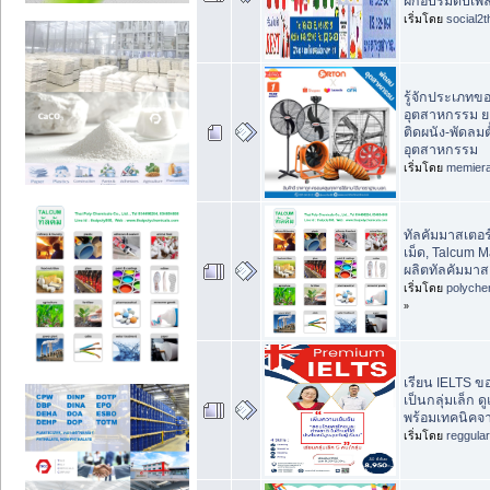
ฝึกอบรมดับเพลิง
เริ่มโดย
social2t
รู้จักประเภทข
อุตสาหกรรม ย
ติดผนัง-พัดลมตั
อุตสาหกรรม
เริ่มโดย
memier
ทัลคัมมาสเตอร์
เม็ด, Talcum M
ผลิตทัลคัมมาส
เริ่มโดย
polyche
»
เรียน IELTS ข
เป็นกลุ่มเล็ก ด
พร้อมเทคนิคจ
เริ่มโดย
reggula