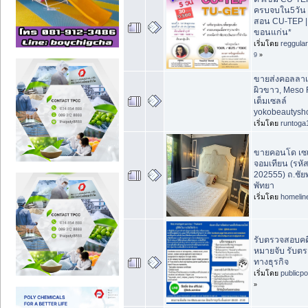
ครบจบใน5วัน 
สอน CU-TEP |
ขอนแก่น*
เริ่มโดย
reggula
9
»
ขายส่งคอลลาเจ
ผิวขาว, Meso 
เต็มเซลล์
yokobeautysh
เริ่มโดย
runtoga
ขายคอนโด เซเว
จอมเทียน (รหัส
202555) ถ.ชัยพ
พัทยา
เริ่มโดย
homelin
รับตรวจสอบคด
หมายจับ รับตร
ทางธุรกิจ
เริ่มโดย
publicp
»