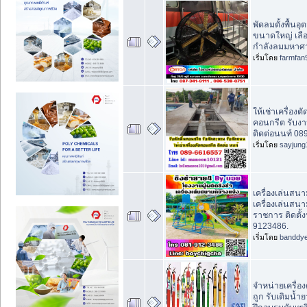
พัดลมตั้งพื้น
ขนาดใหญ่ เลือก
กำลังลมมหาศ
เริ่มโดย
farmfan
ให้เช่าเครื่องตัด
คอนกรีต รับง
ติดต่อนนท์ 08
เริ่มโดย
sayjung
เครื่องเล่นสน
เครื่องเล่นสน
ราชการ ติดตั้ง
9123486.
เริ่มโดย
banddy
จำหน่ายเครื่อ
ถูก รับเติมน้ำย