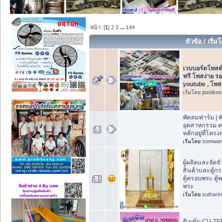
หน้า: [
1
]
2
3
...
144
หัวข้อ
/
เริ่ม
เวบบอร์ดโพสต
ฟรี โพสง่าย ร
youtube , โพส
เริ่มโดย
postkos
พัดลมฟาร์ม | 
อุตสาหกรรม 
หลักอยู่ที่โคร
เริ่มโดย
somwan
ผู้ผลิตและจัดจ
สินค้าและตู้
ตู้ครอบพระ ตู
พระ
เริ่มโดย
suthari
ติวเข้ม CU-TEP