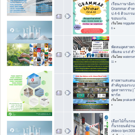
เรียนภาษาอัง
Grammar สำหร
ป.4-6 ติวแกรม
ขอนแก่น.
เริ่มโดย
reggula
6
»
พัดลมอุตสาหก
เพิ่มลม แรง! 
เริ่มโดย
waterse
11
»
สายพานสแตนเ
สำคัญของระบ
อุตสาหกรรม |
พาร์ท
เริ่มโดย
prakard
»
เลือกไม้กั้นรถ
กั้นรถยนต์อ่า
zkteco lprc30