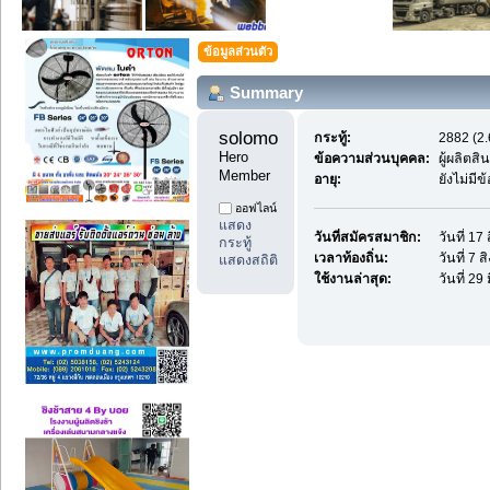
ข้อมูลส่วนตัว
Summary
solomone88 
กระทู้:
2882 (2.
Hero 
ข้อความส่วนบุคคล:
ผู้ผลิตส
Member
อายุ:
ยังไม่มี
ออฟไลน์
แสดง
วันที่สมัครสมาชิก:
วันที่ 1
กระทู้
เวลาท้องถิ่น:
วันที่ 7
แสดงสถิติ
ใช้งานล่าสุด:
วันที่ 2