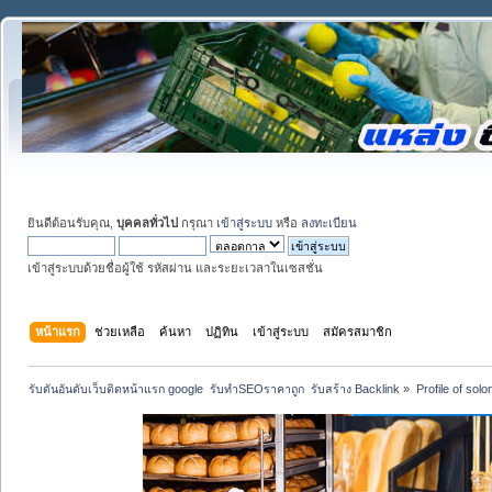
ยินดีต้อนรับคุณ,
บุคคลทั่วไป
กรุณา
เข้าสู่ระบบ
หรือ
ลงทะเบียน
เข้าสู่ระบบด้วยชื่อผู้ใช้ รหัสผ่าน และระยะเวลาในเซสชั่น
หน้าแรก
ช่วยเหลือ
ค้นหา
ปฏิทิน
เข้าสู่ระบบ
สมัครสมาชิก
รับดันอันดับเว็บติดหน้าแรก google  รับทำSEOราคาถูก  รับสร้าง Backlink
»
Profile of sol