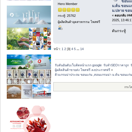
ขอนแก
Hero Member
ม.ต้น ขอนแก
ม.ปลาย ขอน
«
ตอบกลับ #44 
กระทู้: 25762
2025, 13:46:1
ผู้ผลิตสินค้าอุตสาหกรรม โพสฟรี
ดันกระทู้
หน้า:
1
2
[
3
]
4
5
...
14
รับดันอันดับเว็บติดหน้าแรก google  รับทำSEOราคาถูก  ร
ผู้ผลิตสินค้าขายส่ง โพสฟรี ลงประกาศฟรี
»
ติวแกรมม่าประถม ขอนแก่น ,สอนแกรมม่า ม.ต้น ขอนแก่น
กระโ