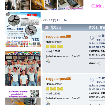
หน้า:
1
2
[
3
]
4
5
...
14
ผู้เขียน
หัวข้อ: ต
ม.ต้น ขอนแก่น, เรียนแกรมม่า ม.ปลาย ขอ
Re: ต
reggularpost88
ขอนแก
Hero Member
ม.ต้น ขอนแก
ม.ปลาย ขอน
«
ตอบกลับ #30 
กระทู้: 25762
พฤษภาคม 2025
ผู้ผลิตสินค้าอุตสาหกรรม โพสฟรี
ดันกระทู้
Re: ต
reggularpost88
ขอนแก
Hero Member
ม.ต้น ขอนแก
ม.ปลาย ขอน
«
ตอบกลับ #31 
กระทู้: 25762
พฤษภาคม 2025
ผู้ผลิตสินค้าอุตสาหกรรม โพสฟรี